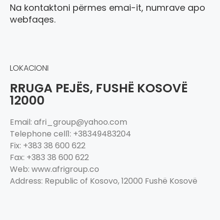
Na kontaktoni përmes emai-it, numrave apo
webfaqes.
LOKACIONI
RRUGA PEJËS, FUSHË KOSOVË
12000
Email: afri_group@yahoo.com
Telephone cell1: +38349483204
Fix: +383 38 600 622
Fax: +383 38 600 622
Web: www.afrigroup.co
Address: Republic of Kosovo, 12000 Fushë Kosovë